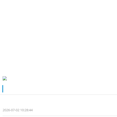
势。“驾控优越不单体现在这些方面，在驾驶室舒适愉悦感上
再比方说，宽大空间能容纳五个成年人而不显拥挤，随车装载的I
让熊师傅一家尽兴出游，幸福而归。
“山水壮美入画来，达州风光映心怀。”千百年来，钟灵毓秀
也用勤劳的耕耘做着应有的贡献。于他而言，庆铃五十铃T3
注：本文图片由采访对方提供
推荐阅读
15年老车主 福田大将军F9 换来江西老表不服输的底气
2026-07-02 10:28:44