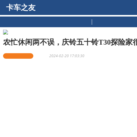
卡车之友
原创推荐
新
农忙休闲两不误，庆铃五十铃T30探险家很
卡车之友网原创
张怡文
2024-02-20 17:03:30
达州是远近闻名的农业大市，粮食产量连续十年摘得全省桂冠
售生意。
去年底，熊师傅新购入了庆铃五十铃T30探险家皮卡。在接
品的货运工具，也是一家人出行乘坐的车辆，可谓亦商宜乘，
虽然庆铃五十铃T30探险家新购才两月多一点的时间，但已经
入后处于使用状态时跑过高速，下过乡村，行经路况复杂多样