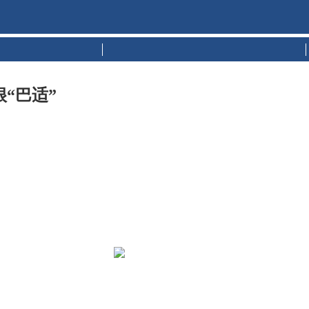
车上市
试驾测评
“巴适”
。依托天然优良的农业禀赋，达州催生出了与之相关的大量产
受《卡车之友网》 采访时，熊师傅一家仍在为年后的开春所用农
物尽其用。
紧锣密鼓地投入了熊师傅全家人的日常经济生活中，目前，行驶里
，最远运距百公里以上，近的每天也有几十公里。