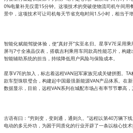
0%电量补充仅需15分钟。这项技术的突破使物流司机午间用
景中，这项技术可让司机每天节省充电时间1.5小时，相当于增
智能化赋能驾驶体验，使“真好开”实至名归。星享V7E采用
屏与7寸全液晶仪表，搭载吉利乘用车同款高性能芯片，构建
智能辅助系统的担当，持续降低用户风险与保险成本。
星享V7E的加入，标志着远程VAN冠军家族完成关键拼图。TA
款车型珠联璧合，构建起中国最强新能源VAN产品体系。在新
数据显示，目前，远程VAN系列在城配市场占有率节节攀高，
古语有曰：“穷则变，变则通，通则久。”远程以第40万辆下
电动的多元外功，为困于同质化的行业开辟了一条以核心技术