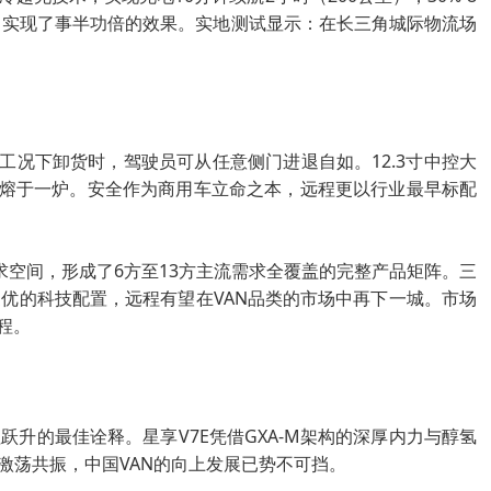
势，实现了事半功倍的效果。实地测试显示：在长三角城际物流场
工况下卸货时，驾驶员可从任意侧门进退自如。12.3寸中控大
捷熔于一炉。安全作为商用车立命之本，远程更以行业最早标配
方需求空间，形成了6方至13方主流需求全覆盖的完整产品矩阵。三
更优的科技配置，远程有望在VAN品类的市场中再下一城。市场
程。
升的最佳诠释。星享V7E凭借GXA-M架构的深厚内力与醇氢
激荡共振，中国VAN的向上发展已势不可挡。