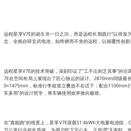
远程星享V7E的诞生非一日之功，而是远程长期践行“以研发
念、全栈自研玄武电池，始终锲而不舍的远程，以颠覆性创新
远程星享V7E的技术突破，深刻印证了“工不出则乏其事”的
7E在空间布局上展现出了匠心独运的设计。2870mm同级最长
0×1475mm，标准行李箱竖立叠放不在话下；配合1100
车多用”的设计哲学，将车辆使用效率推向极致。
在“真能跑”的维度上，星享V7E搭载51.4kWh大电量电池
万公里行业超长质保，为用户吃下定心丸。正所谓“天有时，地有