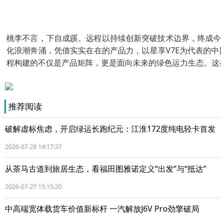
桃李不言，下自成蹊。远程以持续创新突破技术边界，终成今
化浪潮奔涌，凭借实实在在的产品力，以星享V7E为代表的
程构建的不仅是产品矩阵，更是面向未来的绿色运力生态。这
推荐阅读
破解虚标焦虑，开启绿运长跑纪元：江淮172度纯电轻卡首发
2026-07-28 14:17:37
从茶马古道到旅居生态，看福田图雅诺定义“出发”与“抵达”
2026-07-27 15:15:20
中高端宽体载货车价值新标杆 一汽解放J6V Pro劲擎破局