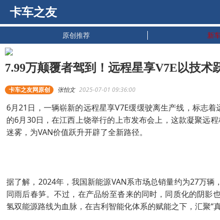
卡车之友
原创推荐
新
7.99万颠覆者驾到！远程星享V7E以技术
卡车之友网原创
张怡文
2025-07-01 09:36:00
6月21日，一辆崭新的远程星享V7E缓缓驶离生产线，标志
的6月30日，在江西上饶举行的上市发布会上，这款凝聚远程
迷雾，为VAN价值跃升开辟了全新路径。
据了解，2024年，我国新能源VAN系市场总销量约为27万辆
同雨后春笋。不过，在产品纷至沓来的同时，同质化的阴影也悄
氢双能源路线为血脉，在吉利智能化体系的赋能之下，汇聚“真