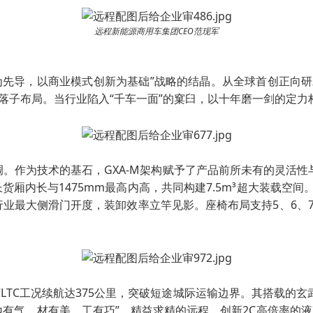
远程新能源商用车集团CEO范现军
为先导，以商业模式创新为基础”战略的结晶。从全球首创正向
落子布局。当行业陷入“千车一面”的窠臼，以十年磨一剑的定力
论调。作为技术的基石，GXA-M架构赋予了产品前所未有的灵活
货厢内长与1475mm最高内高，共同构建7.5m³超大装载空间
mm行业最大侧滑门开度，装卸效率立竿见影。座椅布局支持5、6
组，CLTC工况续航达375公里，突破短途城际运输边界。其搭载的
气，材有美，工有巧”，精益求精的远程，创新2C高倍率的液冷超