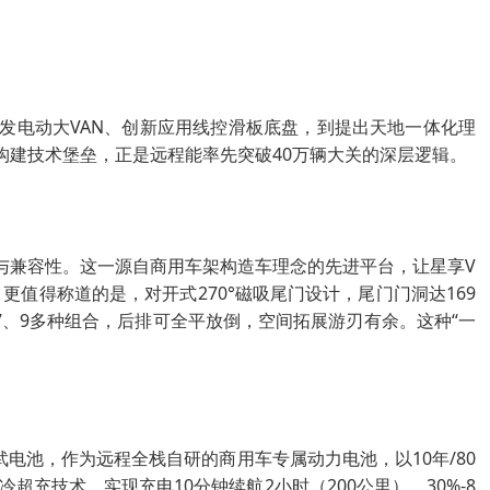
研发电动大VAN、创新应用线控滑板底盘，到提出天地一体化理
构建技术堡垒，正是远程能率先突破40万辆大关的深层逻辑。
性与兼容性。这一源自商用车架构造车理念的先进平台，让星享V
。更值得称道的是，对开式270°磁吸尾门设计，尾门门洞达169
、7、9多种组合，后排可全平放倒，空间拓展游刃有余。这种“一
玄武电池，作为远程全栈自研的商用车专属动力电池，以10年/80
充技术，实现充电10分钟续航2小时（200公里），30%-8