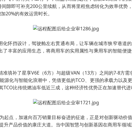
餐间隙即可补充200公里续航，从而将里程焦虑转化为效率优
加20%的有效运营时长。
乘用化怀挡设计，驾驶舱左右贯通布局，让车辆在城市狭窄巷道的
出了丰富的应用生态，将商用车的实用属性与乘用车的智能便
精准填补了星享V6E（6方）与超级VAN（13方）之间的7-8
能源化与智能化浪潮中，凭借更低的TCO、更强的承载力以及
其TCO比传统燃油车低近三成，这种经济性优势正在加速替代进
线为起点，加速向百万销量目标奋进的征途，正是对创新驱动价值跃
提升产品价值的康庄大道。当中国智慧与创新基因在商用车领域