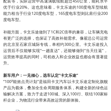
配装等，实际运营中高速满载续航超过450公里，能耗水平
优于行业20%。这也意味着，卡文乐途的100度电车型续航
能力相当于行业120度电车型，165度电车型则比肩行业200
度电车型。
补能方面，卡文乐途做到了1C和2C倍率的兼容，让车辆充电
有更广泛的选择，也保证了高效补能需求。像翟总公司运营
的北京至石家庄城际专线，单程约300公里。卡文乐途投入
运营后不仅能够实现“一趟直达”，还能够做到“当天往返”，
运营效率提高的同时，司机收入和企业效益也都会有显著提
升。
新车用户：一见倾心，选车认定“卡文乐途”
“100³能效点亮计划”是福田卡文汽车以卡文乐途定制化旗舰
产品为载体，叠加全生命周期服务体系，构建全新的绿色运
输解决方案，致力于走进100城、深入100行、联结100家标
杆企业，为物流行业带来高效运营的新体验。