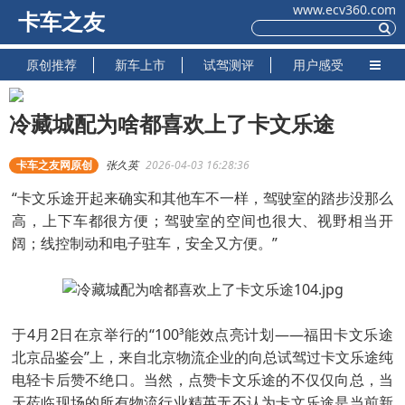
www.ecv360.com
卡车之友
原创推荐
新车上市
试驾测评
用户感受
冷藏城配为啥都喜欢上了卡文乐途
卡车之友网原创
张久英
2026-04-03 16:28:36
“卡文乐途开起来确实和其他车不一样，驾驶室的踏步没那么
高，上下车都很方便；驾驶室的空间也很大、视野相当开
阔；线控制动和电子驻车，安全又方便。”
于4月2日在京举行的“100³能效点亮计划——福田卡文乐途
北京品鉴会”上，来自北京物流企业的向总试驾过卡文乐途纯
电轻卡后赞不绝口。当然，点赞卡文乐途的不仅仅向总，当
天莅临现场的所有物流行业精英无不认为卡文乐途是当前新